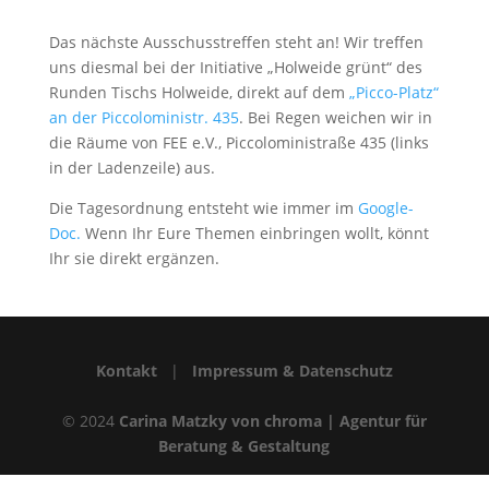
Das nächste Ausschusstreffen steht an! Wir treffen
uns diesmal bei der Initiative „Holweide grünt“ des
Runden Tischs Holweide, direkt auf dem
„Picco-Platz“
an der Piccoloministr. 435
. Bei Regen weichen wir in
die Räume von FEE e.V., Piccoloministraße 435 (links
in der Ladenzeile) aus.
Die Tagesordnung entsteht wie immer im
Google-
Doc.
Wenn Ihr Eure Themen einbringen wollt, könnt
Ihr sie direkt ergänzen.
Kontakt
|
Impressum & Datenschutz
© 2024
Carina Matzky von chroma | Agentur für
Beratung & Gestaltung