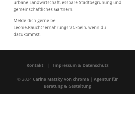
urbane Landwirtschaft, essbare Stadtbegrünung und
gemeinschaftliches Gärtnern.
Melde dich gerne bei
Leonie.Rauch@ernährungsrat.koeln, wenn du
dazukommst.
Kontakt
|
Impressum & Datenschutz
© 2024
Carina Matzky von chroma | Agentur für
Beratung & Gestaltung