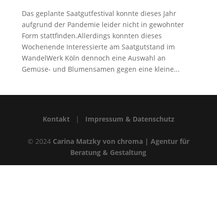
Das geplante Saatgutfestival konnte dieses Jahr
aufgrund der Pandemie leider nicht in gewohnter
Form stattfinden.Allerdings konnten dieses
Wochenende Interessierte am Saatgutstand im
WandelWerk Köln dennoch eine Auswahl an
Gemüse- und Blumensamen gegen eine kleine...
Kontakt
|
Impressum & Datenschutz
© 2024
Carina Matzky von chroma | Agentur für
Beratung & Gestaltung