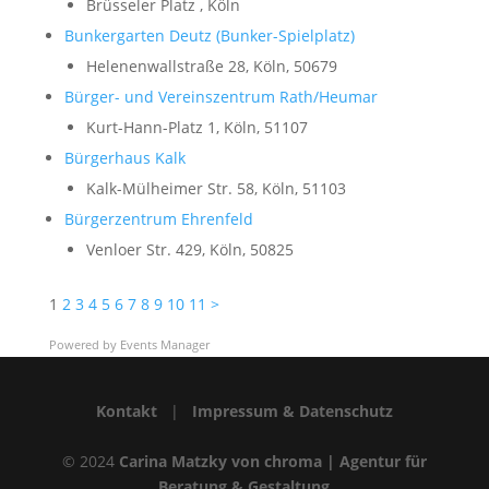
Brüsseler Platz , Köln
Bunkergarten Deutz (Bunker-Spielplatz)
Helenenwallstraße 28, Köln, 50679
Bürger- und Vereinszentrum Rath/Heumar
Kurt-Hann-Platz 1, Köln, 51107
Bürgerhaus Kalk
Kalk-Mülheimer Str. 58, Köln, 51103
Bürgerzentrum Ehrenfeld
Venloer Str. 429, Köln, 50825
1
2
3
4
5
6
7
8
9
10
11
>
Powered by
Events Manager
Kontakt
|
Impressum & Datenschutz
© 2024
Carina Matzky von chroma | Agentur für
Beratung & Gestaltung