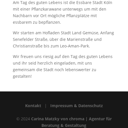
Am Tag des guten Lebens ist die Essbare Stadt Köln
mit einer Pflanzkarawane unterwegs um mit den
Nachbarn vor Ort mögliche Pflanzplätze mit
essbarem zu bepflanzen.
Wir starten am Hofladen Stadt Land Gemüse, Anfang
Senefelder Straße, über die Marienstraße und
Christianstraße bis zum Leo-Aman-Park.
Wir freuen uns riesig auf den Tag des guten Lebens
und ihr seid herzlich eingeladen, mit uns
gemeinsam die Stadt noch lebenswerter zu
gestalten!
Kontakt
|
Impressum & Datenschutz
© 2024
Carina Matzky von chroma | Agentur für
Beratung & Gestaltung