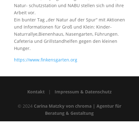
Natur- schutzstation und NABU stellen sich und ihre
Arbeit vor.
Ein bunter Tag „der Natur auf der Spur“ mit Aktionen
und Informationen für Groß und Klein: Kinder-
Naturrallye,Bienenhaus, Nasengarten, Führungen.
Cafeteria und Grillstandhelfen gegen den kleinen
Hunger.
https://www.finkensgarten.org
Kontakt
|
Impressum & Datenschutz
© 2024
Carina Matzky von chroma | Agentur für
Beratung & Gestaltung