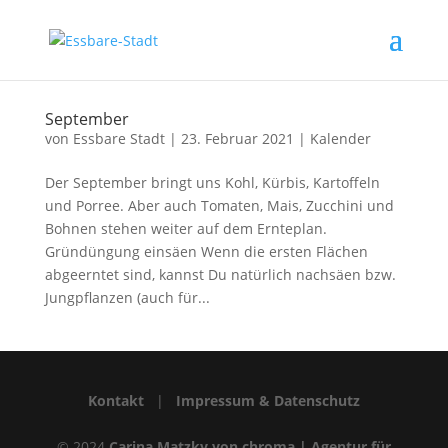
September
von
Essbare Stadt
|
23. Februar 2021
|
Kalender
Der September bringt uns Kohl, Kürbis, Kartoffeln
und Porree. Aber auch Tomaten, Mais, Zucchini und
Bohnen stehen weiter auf dem Ernteplan.
Gründüngung einsäen Wenn die ersten Flächen
abgeerntet sind, kannst Du natürlich nachsäen bzw.
Jungpflanzen (auch für...
Kontakt
|
Impressum & Datenschutz
© 2024
Carina Matzky von chroma | Agentur für